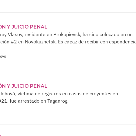
ÓN Y JUICIO PENAL
rey Vlasov, residente en Prokopievsk, ha sido colocado en un
ción #2 en Novokuznetsk. Es capaz de recibir correspondenci
rovo
ÓN Y JUICIO PENAL
 Jehová, víctima de registros en casas de creyentes en
021, fue arrestado en Taganrog
v