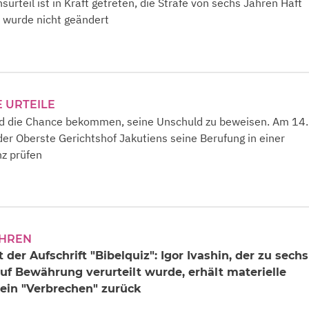
urteil ist in Kraft getreten, die Strafe von sechs Jahren Haft
 wurde nicht geändert
 URTEILE
ird die Chance bekommen, seine Unschuld zu beweisen. Am 14.
er Oberste Gerichtshof Jakutiens seine Berufung in einer
nz prüfen
AHREN
der Aufschrift "Bibelquiz": Igor Ivashin, der zu sechs
uf Bewährung verurteilt wurde, erhält materielle
sein "Verbrechen" zurück