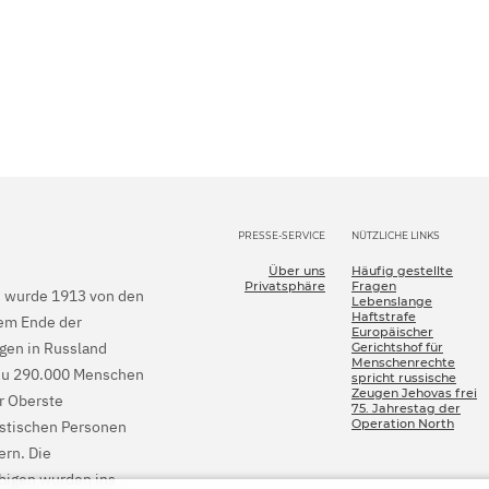
PRESSE-SERVICE
NÜTZLICHE LINKS
Über uns
Häufig gestellte
Privatsphäre
Fragen
en wurde 1913 von den
Lebenslange
Haftstrafe
dem Ende der
Europäischer
gen in Russland
Gerichtshof für
Menschenrechte
is zu 290.000 Menschen
spricht russische
Zeugen Jehovas frei
er Oberste
75. Jahrestag der
Operation North
istischen Personen
rn. Die
bigen wurden ins