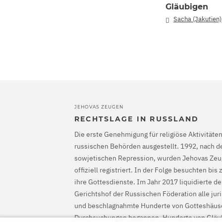
Gläubigen
Sacha (Jakutien)
JEHOVAS ZEUGEN
RECHTSLAGE IN RUSSLAND
Die erste Genehmigung für religiöse Aktivität
russischen Behörden ausgestellt. 1992, nach 
sowjetischen Repression, wurden Jehovas Zeu
offiziell registriert. In der Folge besuchten b
ihre Gottesdienste. Im Jahr 2017 liquidierte d
Gerichtshof der Russischen Föderation alle jur
und beschlagnahmte Hunderte von Gotteshäuse
Durchsuchungen begannen, Hunderte von Gläu