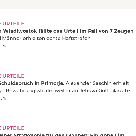
 URTEILE
n Wladiwostok fällte das Urteil im Fall von 7 Zeugen
 Männer erhielten echte Haftstrafen
rium
 URTEILE
Schuldspruch in Primorje.
Alexander Saschin erhielt
ige Bewährungsstrafe, weil er an Jehova Gott glaubte
rium
 URTEILE
 einer Strafkolonie für den Glauben: Ein Appell im