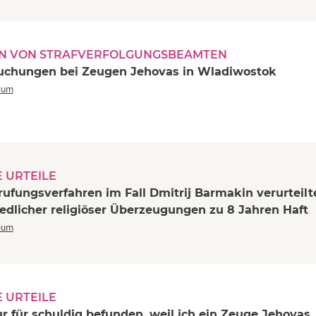
 VON STRAFVERFOLGUNGSBEAMTEN
uchungen bei Zeugen Jehovas in Wladiwostok
rium
 URTEILE
rufungsverfahren im Fall Dmitrij Barmakin verurteilt
edlicher religiöser Überzeugungen zu 8 Jahren Haft
rium
 URTEILE
r für schuldig befunden, weil ich ein Zeuge Jehovas