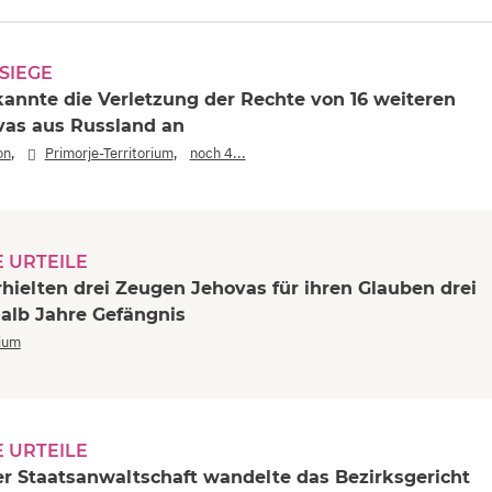
 SIEGE
annte die Verletzung der Rechte von 16 weiteren
as aus Russland an
,
,
on
Primorje-Territorium
noch 4...
 URTEILE
rhielten drei Zeugen Jehovas für ihren Glauben drei
halb Jahre Gefängnis
rium
 URTEILE
er Staatsanwaltschaft wandelte das Bezirksgericht