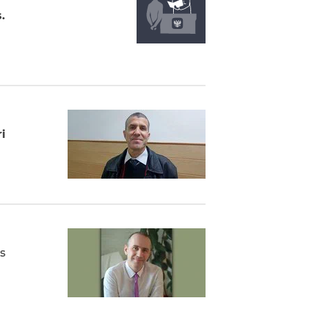
.
i
s