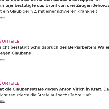
imorje bestätigte das Urteil von drei Zeugen Jehovas
st ein Gläubiger, 72, mit einer schweren Krankheit
rium
 URTEILE
icht bestätigt Schuldspruch des Bergarbeiters Waler
egen Glaubens
rium
 URTEILE
rat die Glaubensstrafe gegen Anton Virich in Kraft.
Da
cht reduzierte die Strafe auf sechs Jahre Haft
rium