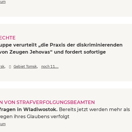
rium
ECHTE
ppe verurteilt „die Praxis der diskriminierenden
von Zeugen Jehovas“ und fordert sofortige
,
,
rsk
Gebiet Tomsk
noch 11...
 VON STRAFVERFOLGUNGSBEAMTEN
fragen in Wladiwostok.
Bereits jetzt werden mehr als
egen ihres Glaubens verfolgt
rium