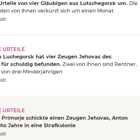
 Urteile von vier Gläubigen aus Lutschegorsk um.
Die
jeden von ihnen verkürzt sich um einen Monat
rium
 URTEILE
in Luchegorsk hat vier Zeugen Jehovas des
für schuldig befunden.
Zwei von ihnen sind Rentner,
r von drei Minderjährigen
rium
 URTEILE
n Primorje schickte einen Zeugen Jehovas, Anton
chs Jahre in eine Strafkolonie
rium