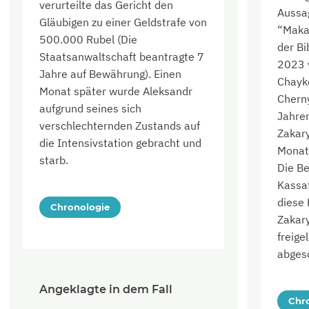
verurteilte das Gericht den
Aussa
Gläubigen zu einer Geldstrafe von
“Makar
500.000 Rubel (Die
der Bi
Staatsanwaltschaft beantragte 7
2023 v
Jahre auf Bewährung). Einen
Chayk
Monat später wurde Aleksandr
Chern
aufgrund seines sich
Jahre
verschlechternden Zustands auf
Zakar
die Intensivstation gebracht und
Monate
starb.
Die Be
Kassat
diese
Chronologie
Zakar
freig
abges
Angeklagte in dem Fall
Chr