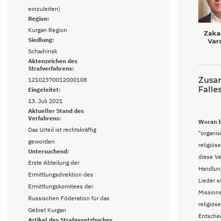
einzuleiten)
Region:
Kurgan Region
Zaka
Siedlung:
Var
Schadrinsk
Aktenzeichen des
Strafverfahrens:
Zusa
12102370012000108
Falle
Eingeleitet:
13. Juli 2021
Aktueller Stand des
Verfahrens:
Woran b
Das Urteil ist rechtskräftig
"organis
geworden
religiöse
Untersuchend:
diese Ve
Erste Abteilung der
Handlun
Ermittlungsdirektion des
Lieder s
Ermittlungskomitees der
Missions
Russischen Föderation für das
religiös
Gebiet Kurgan
Entschei
Artikel des Strafgesetzbuches