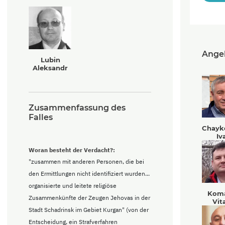
Angek
Lubin
Aleksandr
Zusammenfassung des
Falles
Chayk
Iv
Woran besteht der Verdacht?:
"zusammen mit anderen Personen, die bei
den Ermittlungen nicht identifiziert wurden...
organisierte und leitete religiöse
Kom
Zusammenkünfte der Zeugen Jehovas in der
Vit
Stadt Schadrinsk im Gebiet Kurgan" (von der
Entscheidung, ein Strafverfahren