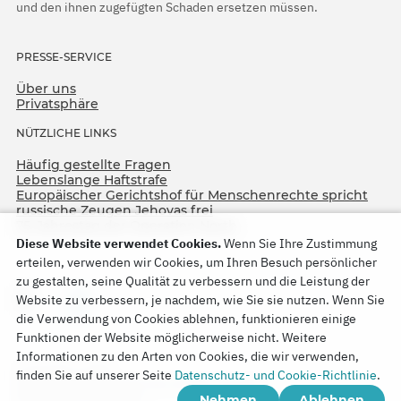
und den ihnen zugefügten Schaden ersetzen müssen.
PRESSE-SERVICE
Über uns
Privatsphäre
NÜTZLICHE LINKS
Häufig gestellte Fragen
Lebenslange Haftstrafe
Europäischer Gerichtshof für Menschenrechte spricht
russische Zeugen Jehovas frei
75. Jahrestag der Operation North
Diese Website verwendet Cookies.
Wenn Sie Ihre Zustimmung
erteilen, verwenden wir Cookies, um Ihren Besuch persönlicher
zu gestalten, seine Qualität zu verbessern und die Leistung der
Website zu verbessern, je nachdem, wie Sie sie nutzen. Wenn Sie
die Verwendung von Cookies ablehnen, funktionieren einige
Funktionen der Website möglicherweise nicht. Weitere
Informationen zu den Arten von Cookies, die wir verwenden,
Copyright © 2026
finden Sie auf unserer Seite
Datenschutz- und Cookie-Richtlinie
.
Watch Tower Bible and Tract Society of Korea.
Nehmen
Ablehnen
Alle Rechte vorbehalten.