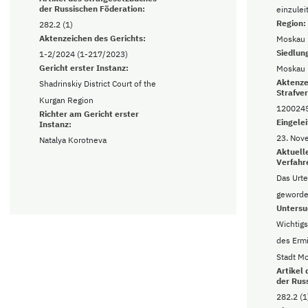
der Russischen Föderation:
einzulei
Region:
282.2 (1)
Aktenzeichen des Gerichts:
Moskau
Siedlun
1-2/2024 (1-217/2023)
Gericht erster Instanz:
Moskau
Aktenze
Shadrinskiy District Court of the
Strafve
Kurgan Region
120024
Richter am Gericht erster
Eingelei
Instanz:
23. Nov
Natalya Korotneva
Aktuell
Verfahr
Das Urtei
geword
Untersu
Wichtigs
des Ermi
Stadt M
Artikel
der Rus
282.2 (1