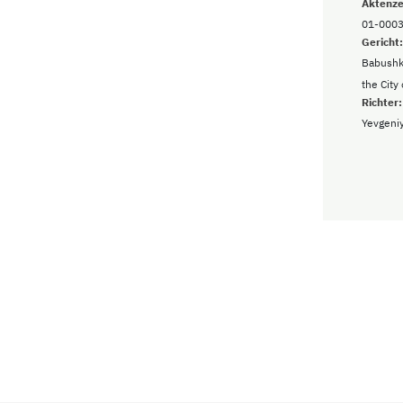
Aktenze
01-0003
Gericht:
Babushki
the City
Richter:
Yevgeni