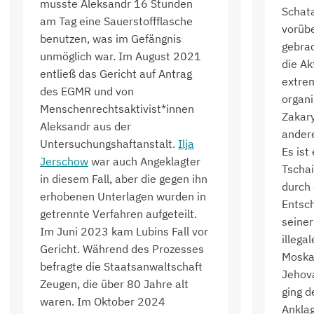
musste Aleksandr 16 Stunden
Schat
am Tag eine Sauerstoffflasche
vorüb
benutzen, was im Gefängnis
gebrac
unmöglich war. Im August 2021
die Ak
entließ das Gericht auf Antrag
extrem
des EGMR und von
organi
Menschenrechtsaktivist*innen
Zakar
Aleksandr aus der
andere
Untersuchungshaftanstalt.
Ilja
Es ist
Jerschow
war auch Angeklagter
Tscha
in diesem Fall, aber die gegen ihn
durch
erhobenen Unterlagen wurden in
Entsch
getrennte Verfahren aufgeteilt.
seiner
Im Juni 2023 kam Lubins Fall vor
illega
Gericht. Während des Prozesses
Moska
befragte die Staatsanwaltschaft
Jehova
Zeugen, die über 80 Jahre alt
ging d
waren. Im Oktober 2024
Anklag