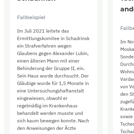
and
Fallbeispiel
Fallb
Im Juli 2021 leitete das
Ermittlungskomitee in Schadrinsk
Im No
ein Strafverfahren wegen
Moska
Glaubens gegen Alexander Lubin,
Sonder
einen älteren Mann mit einer
Durch
Behinderung der Gruppe II, ein.
Wohnu
Sein Haus wurde durchsucht. Der
Varda
Gläubige wurde für 1,5 Monate in
von Ve
eine Untersuchungshaftanstalt
den S
eingewiesen, obwohl er
zugefü
regelmäßig im Krankenhaus
Kranke
behandelt werden musste und
sowie 
sich kaum bewegen konnte. Nach
Tsche
den Anweisungen der Ärzte
Tschai